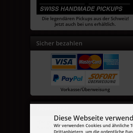
Die legendären Pickups aus der Schweiz!
Jetzt auch bei uns erhältlich.
Sicher bezahlen
Vorkasse/Überweisung
Newsletter
Diese Webseite verwend
Hier geht es zur Newsletter-An- und
Wir verwenden Cookies und ähnliche T
Abmeldung
Drittanbietern, um die ordentliche Fu