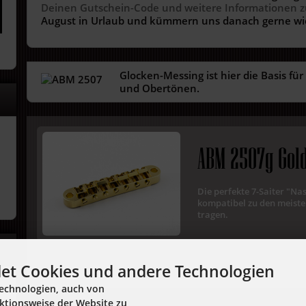
Deinen Gutschein-Code und weitere Informationen zu
August in Urlaub und kümmern uns danach gerne wie
Glocken-Messing ist hier die Basis fü
und Obertönen.
ABM 2507g Gol
Die perfekte 7-Saiter "Na
kompatibel zu den meisten
tragen.
et Cookies und andere Technologien
echnologien, auch von
nktionsweise der Website zu