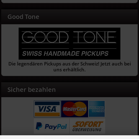
Good Tone
Die legendären Pickups aus der Schweiz! Jetzt auch bei
uns erhältlich.
Sicher bezahlen
Vorkasse/Überweisung