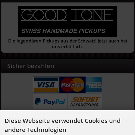
Die legendären Pickups aus der Schweiz! Jetzt auch bei
uns erhältlich.
Sicher bezahlen
Vorkasse/Überweisung
Diese Webseite verwendet Cookies und
andere Technologien
Newsletter