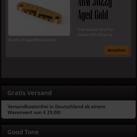
ABM 3022g
Aged Gold
Das Sound Tool für
Deine PRS-Gitarre
(nach US Spezifikationen)
Ansehen
Gratis Versand
Versandkostenfrei in Deutschland ab einem
Warenwert von € 29,00!
Good Tone