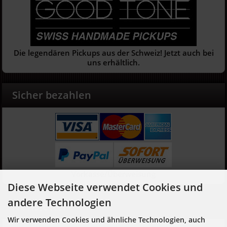
Die legendären Pickups aus der Schweiz! Jetzt auch bei
uns erhältlich.
Sicher bezahlen
Vorkasse/Überweisung
Diese Webseite verwendet Cookies und
andere Technologien
Newsletter
Wir verwenden Cookies und ähnliche Technologien, auch