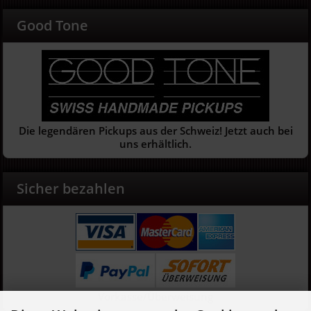
Good Tone
Die legendären Pickups aus der Schweiz! Jetzt auch bei
uns erhältlich.
Sicher bezahlen
Vorkasse/Überweisung