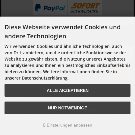
Vorkasse/Überweisung
Diese Webseite verwendet Cookies und
andere Technologien
Newsletter
Wir verwenden Cookies und ähnliche Technologien, auch
Hier geht es zur Newsletter-An- und Abmeldung
von Drittanbietern, um die ordentliche Funktionsweise der
Website zu gewährleisten, die Nutzung unseres Angebotes
zu analysieren und Ihnen ein bestmögliches Einkaufserlebnis
bieten zu können. Weitere Informationen finden Sie in
Anmelden
unserer Datenschutzerklärung.
ALLE AKZEPTIEREN
Newsletter
Lieferzeiten
Vertrag widerrufen
NUR NOTWENDIGE
Versandkosten
Datenschutzerklärung
AGB
Impressum
Kontakt
Widerrufsrecht
Referenzen
Produkte
Tax Free Shopping
Cookie Einstellungen
Einstellungen anpassen