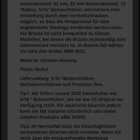
Saitenabstand: 52 mm, 82 mm Bolzenabstand, 12
"Radius, 5/16" Bolzen/Hülsen, Intonations-Fein-
Einstellung durch zwei Verstellschrauben
möglich, so dass die Wraparound für eine
angewinkelte Montage verwendet werden kann.
Die Brücke ist nicht kompatibel zu Gibson
Modellen, bei denen die Brücke rechtwinklig zum
Saitenverlauf montiert ist. In diesem Fall wählen
Sie bitte den Artikel ABM 3025.
Material: Glocken-Messing.
Finish: Nickel.
Lieferumfang: 5/16 "Bolzen/Hülsen,
Sechskantschlüssel und Protector Box.
Tip1: Wir liefern unsere 3020 Saitenhalter mit
5/16 " Bolzen/Hülsen, wie sie das US-Original zur
Verfügung stellt. Für asiatische Gitarren jedoch
kann die M8 Variante erforderlich sein (siehe
Zubehör Produkte ABM 30208).
Tip2: Im Normalfall bitte die Einschlaghülsen
vorhandener Gitarren nicht ersetzen. Wenn Sie
nicht über ein entsprechendes Werkzeug