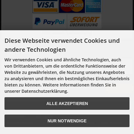
Vorkasse/Überweisung
Diese Webseite verwendet Cookies und
andere Technologien
Newsletter
Wir verwenden Cookies und ähnliche Technologien, auch
Hier geht es zur Newsletter-An- und Abmeldung
von Drittanbietern, um die ordentliche Funktionsweise der
Website zu gewährleisten, die Nutzung unseres Angebotes
zu analysieren und Ihnen ein bestmögliches Einkaufserlebnis
bieten zu können. Weitere Informationen finden Sie in
Anmelden
unserer Datenschutzerklärung.
ALLE AKZEPTIEREN
Newsletter
Lieferzeiten
Vertrag widerrufen
NUR NOTWENDIGE
Versandkosten
Datenschutzerklärung
AGB
Impressum
Kontakt
Widerrufsrecht
Referenzen
Produkte
Tax Free Shopping
Cookie Einstellungen