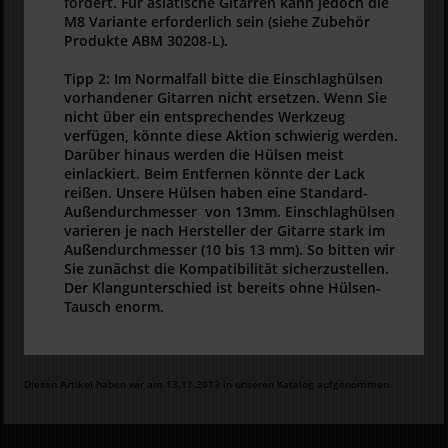
fordert. Für asiatische Gitarren kann jedoch die
M8 Variante erforderlich sein (siehe Zubehör
Produkte ABM 30208-L).
Tipp 2: Im Normalfall bitte die Einschlaghülsen
vorhandener Gitarren nicht ersetzen. Wenn Sie
nicht über ein entsprechendes Werkzeug
verfügen, könnte diese Aktion schwierig werden.
Darüber hinaus werden die Hülsen meist
einlackiert. Beim Entfernen könnte der Lack
reißen. Unsere Hülsen haben eine Standard-
Außendurchmesser von 13mm. Einschlaghülsen
varieren je nach Hersteller der Gitarre stark im
Außendurchmesser (10 bis 13 mm). So bitten wir
Sie zunächst die Kompatibilität sicherzustellen.
Der Klangunterschied ist bereits ohne Hülsen-
Tausch enorm.
Diesen Artikel haben wir am 13.11.2013 in unseren Katalog aufgenommen.