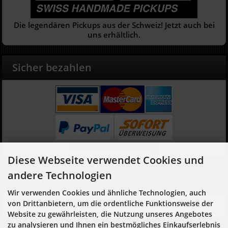
Die legendären Pickups aus der Schweiz! Jetzt auch bei
uns erhältlich.
Sicher bezahlen
Vorkasse/Überweisung
Diese Webseite verwendet Cookies und
andere Technologien
Newsletter
Wir verwenden Cookies und ähnliche Technologien, auch
Hier geht es zur Newsletter-An- und Abmeldung
von Drittanbietern, um die ordentliche Funktionsweise der
Website zu gewährleisten, die Nutzung unseres Angebotes
zu analysieren und Ihnen ein bestmögliches Einkaufserlebnis