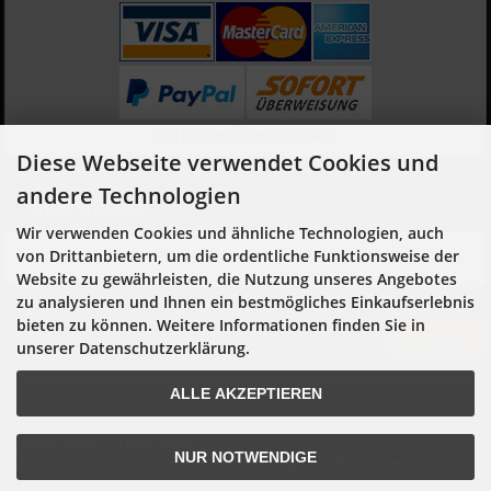
Vorkasse/Überweisung
Diese Webseite verwendet Cookies und
andere Technologien
Newsletter
Wir verwenden Cookies und ähnliche Technologien, auch
Hier geht es zur Newsletter-An- und Abmeldung
von Drittanbietern, um die ordentliche Funktionsweise der
Website zu gewährleisten, die Nutzung unseres Angebotes
zu analysieren und Ihnen ein bestmögliches Einkaufserlebnis
bieten zu können. Weitere Informationen finden Sie in
Anmelden
unserer Datenschutzerklärung.
ALLE AKZEPTIEREN
Newsletter
Lieferzeiten
Vertrag widerrufen
NUR NOTWENDIGE
Versandkosten
Datenschutzerklärung
AGB
Impressum
Kontakt
Widerrufsrecht
Referenzen
Produkte