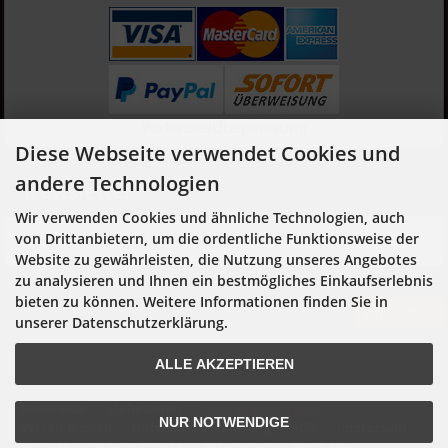
Vorkasse/Überweisung
Diese Webseite verwendet Cookies und
andere Technologien
Newsletter
Wir verwenden Cookies und ähnliche Technologien, auch
Hier geht es zur Newsletter-An- und Abmeldung
von Drittanbietern, um die ordentliche Funktionsweise der
Website zu gewährleisten, die Nutzung unseres Angebotes
zu analysieren und Ihnen ein bestmögliches Einkaufserlebnis
bieten zu können. Weitere Informationen finden Sie in
Anmelden
unserer Datenschutzerklärung.
ALLE AKZEPTIEREN
Newsletter
Lieferzeiten
Vertrag widerrufen
NUR NOTWENDIGE
Versandkosten
Datenschutzerklärung
AGB
Impressum
Kontakt
Widerrufsrecht
Referenzen
Produkte