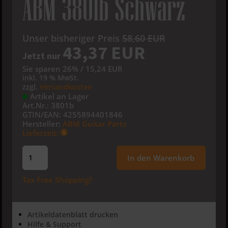
ABM 3801b Schwarz
Unser bisheriger Preis
58,60 EUR
43,37 EUR
Jetzt nur
Sie sparen 26% / 15,24 EUR
inkl. 19 % MwSt.
zzgl.
Versandkosten
Artikel an Lager
Art.Nr.:
3801b
GTIN/EAN:
4255894401846
Hersteller:
ABM Guitar Parts
Lieferzeit:
In den Warenkorb
Tax Free Shopping?
Artikeldatenblatt drucken
Hilfe & Support