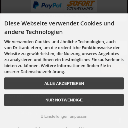
Vorkasse/Überweisung
Diese Webseite verwendet Cookies und
andere Technologien
Newsletter
Wir verwenden Cookies und ähnliche Technologien, auch
Hier geht es zur Newsletter-An- und Abmeldung
von Drittanbietern, um die ordentliche Funktionsweise der
Website zu gewährleisten, die Nutzung unseres Angebotes
zu analysieren und Ihnen ein bestmögliches Einkaufserlebnis
bieten zu können. Weitere Informationen finden Sie in
Anmelden
unserer Datenschutzerklärung.
ALLE AKZEPTIEREN
Newsletter
Lieferzeiten
Vertrag widerrufen
NUR NOTWENDIGE
Versandkosten
Datenschutzerklärung
AGB
Impressum
Kontakt
Widerrufsrecht
Referenzen
Produkte
Tax Free Shopping
Cookie Einstellungen
Einstellungen anpassen