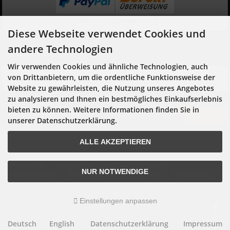
Vorkasse/Überweisung
Diese Webseite verwendet Cookies und
andere Technologien
Newsletter
Wir verwenden Cookies und ähnliche Technologien, auch
Hier geht es zur Newsletter-An- und Abmeldung
von Drittanbietern, um die ordentliche Funktionsweise der
Website zu gewährleisten, die Nutzung unseres Angebotes
zu analysieren und Ihnen ein bestmögliches Einkaufserlebnis
bieten zu können. Weitere Informationen finden Sie in
Anmelden
unserer Datenschutzerklärung.
ALLE AKZEPTIEREN
Newsletter
Lieferzeiten
Vertrag widerrufen
NUR NOTWENDIGE
Versandkosten
Datenschutzerklärung
AGB
Impressum
Kontakt
Widerrufsrecht
Referenzen
Produkte
Tax Free Shopping
Cookie Einstellungen
Einstellungen anpassen
Deutsch
English
Datenschutzerklärung
Impressum
mod
ified eCommerce Shopsoftware © 2009-2026