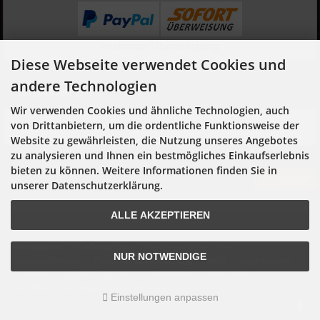
Vorkasse/Überweisung
Diese Webseite verwendet Cookies und
andere Technologien
Newsletter
Wir verwenden Cookies und ähnliche Technologien, auch
Hier geht es zur Newsletter-An- und Abmeldung
von Drittanbietern, um die ordentliche Funktionsweise der
Website zu gewährleisten, die Nutzung unseres Angebotes
zu analysieren und Ihnen ein bestmögliches Einkaufserlebnis
bieten zu können. Weitere Informationen finden Sie in
Anmelden
unserer Datenschutzerklärung.
ALLE AKZEPTIEREN
Newsletter
Lieferzeiten
Vertrag widerrufen
NUR NOTWENDIGE
Versandkosten
Datenschutzerklärung
AGB
Impressum
Kontakt
Widerrufsrecht
Referenzen
Produkte
Tax Free Shopping
Cookie Einstellungen
Einstellungen anpassen